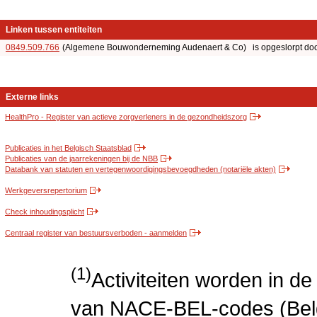
Linken tussen entiteiten
0849.509.766
(Algemene Bouwonderneming Audenaert & Co) is opgeslorpt door d
Externe links
HealthPro - Register van actieve zorgverleners in de gezondheidszorg
Publicaties in het Belgisch Staatsblad
Publicaties van de jaarrekeningen bij de NBB
Databank van statuten en vertegenwoordigingsbevoegdheden (notariële akten)
Werkgeversrepertorium
Check inhoudingsplicht
Centraal register van bestuursverboden - aanmelden
(1)
Activiteiten worden in 
van NACE-BEL-codes (Bel