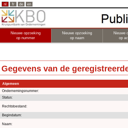
nl
fr
de
en
Nieuwe opzoeking
Nieuwe opzoeking
Nieuwe 
op nummer
op naam
op act
Gegevens van de geregistreerde 
Algemeen
Ondernemingsnummer:
Status:
Rechtstoestand:
Begindatum:
Naam: