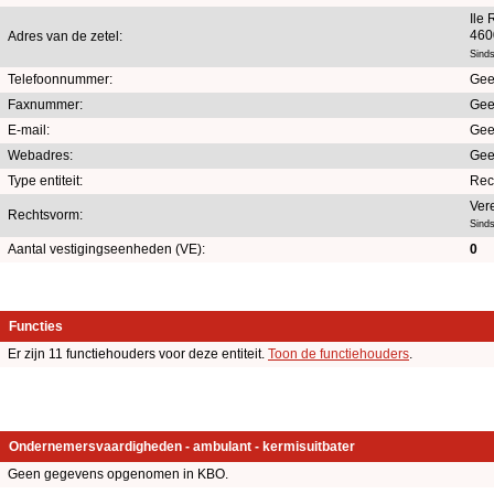
Ile
460
Adres van de zetel:
Sind
Telefoonnummer:
Gee
Faxnummer:
Gee
E-mail:
Gee
Webadres:
Gee
Type entiteit:
Rec
Ver
Rechtsvorm:
Sinds
Aantal vestigingseenheden (VE):
0
Functies
Er zijn 11 functiehouders voor deze entiteit.
Toon de functiehouders
.
Ondernemersvaardigheden - ambulant - kermisuitbater
Geen gegevens opgenomen in KBO.