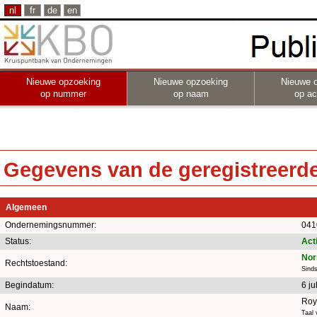
nl
fr
de
en
Nieuwe opzoeking
Nieuwe opzoeking
Nieuwe 
op nummer
op naam
op act
Gegevens van de geregistreerde 
Algemeen
Ondernemingsnummer:
041
Status:
Act
Nor
Rechtstoestand:
Sinds
Begindatum:
6 ju
Roy
Naam:
Taal 