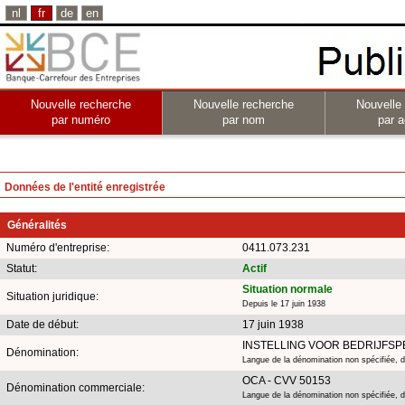
nl
fr
de
en
Nouvelle recherche
Nouvelle recherche
Nouvelle
par numéro
par nom
par a
Données de l'entité enregistrée
Généralités
Numéro d'entreprise:
0411.073.231
Statut:
Actif
Situation normale
Situation juridique:
Depuis le 17 juin 1938
Date de début:
17 juin 1938
INSTELLING VOOR BEDRIJFSP
Dénomination:
Langue de la dénomination non spécifiée, d
OCA - CVV 50153
Dénomination commerciale:
Langue de la dénomination non spécifiée, 