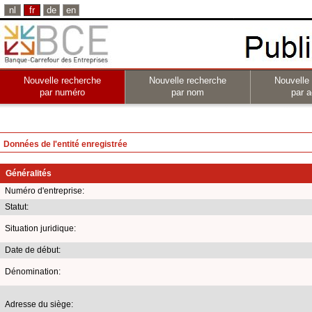
nl
fr
de
en
Nouvelle recherche
Nouvelle recherche
Nouvelle
par numéro
par nom
par a
Données de l'entité enregistrée
Généralités
Numéro d'entreprise:
Statut:
Situation juridique:
Date de début:
Dénomination:
Adresse du siège: