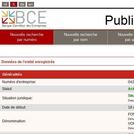
nl
fr
de
en
Nouvelle recherche
Nouvelle recherche
Nouvelle
par numéro
par nom
par a
Données de l'entité enregistrée
Généralités
Numéro d'entreprise:
042
Statut:
Act
Sit
Situation juridique:
Depu
Date de début:
18 
FO
Déno
Dénomination:
VO
Déno