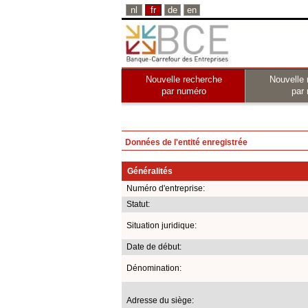
nl
fr
de
en
Nouvelle recherche
Nouvelle 
par numéro
par
Données de l'entité enregistrée
Généralités
Numéro d'entreprise:
Statut:
Situation juridique:
Date de début:
Dénomination:
Adresse du siège: