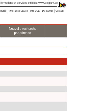
nformations et services officiels:
www.belgium.be
eautés
Info Public Search
Info BCE
Disclaimer
Contact
Nouvelle recherche
par adresse