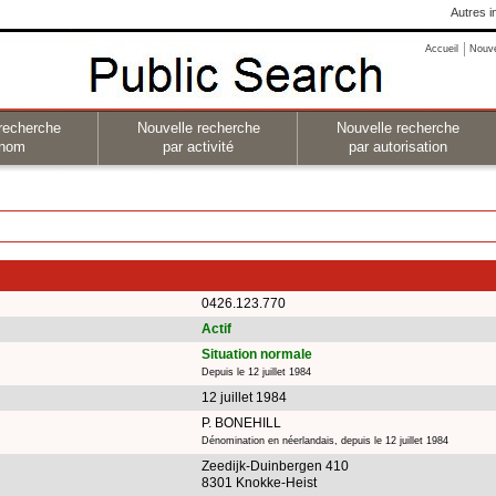
Autres i
Accueil
Nouv
recherche
Nouvelle recherche
Nouvelle recherche
 nom
par activité
par autorisation
0426.123.770
Actif
Situation normale
Depuis le 12 juillet 1984
12 juillet 1984
P. BONEHILL
Dénomination en néerlandais, depuis le 12 juillet 1984
Zeedijk-Duinbergen 410
8301 Knokke-Heist