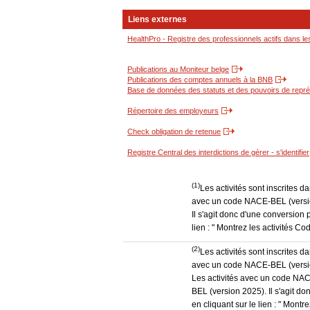
Liens externes
HealthPro - Registre des professionnels actifs dans le
Publications au Moniteur belge
Publications des comptes annuels à la BNB
Base de données des statuts et des pouvoirs de représ
Répertoire des employeurs
Check obligation de retenue
Registre Central des interdictions de gérer - s'identifier
(1)
Les activités sont inscrites 
avec un code NACE-BEL (version
Il s'agit donc d'une conversion 
lien : " Montrez les activités 
(2)
Les activités sont inscrites 
avec un code NACE-BEL (version
Les activités avec un code NAC
BEL (version 2025). Il s'agit d
en cliquant sur le lien : " Mon