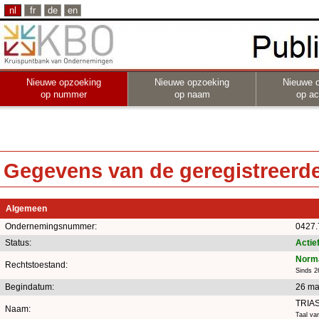
nl
fr
de
en
Nieuwe opzoeking
Nieuwe opzoeking
Nieuwe 
op nummer
op naam
op act
Gegevens van de geregistreerde 
Algemeen
Ondernemingsnummer:
0427.
Status:
Actie
Norma
Rechtstoestand:
Sinds 2
Begindatum:
26 ma
TRIA
Naam:
Taal va