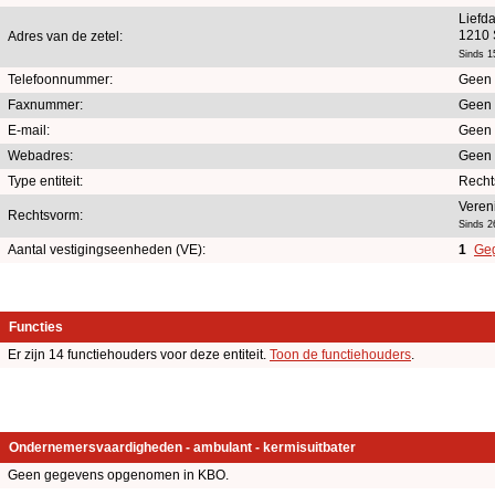
Liefd
1210 
Adres van de zetel:
Sinds 1
Telefoonnummer:
Geen 
Faxnummer:
Geen 
E-mail:
Geen 
Webadres:
Geen 
Type entiteit:
Recht
Veren
Rechtsvorm:
Sinds 2
Aantal vestigingseenheden (VE):
1
Geg
Functies
Er zijn 14 functiehouders voor deze entiteit.
Toon de functiehouders
.
Ondernemersvaardigheden - ambulant - kermisuitbater
Geen gegevens opgenomen in KBO.