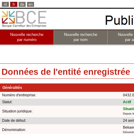
nl
fr
de
en
Nouvelle recherche
Nouvelle recherche
Nouvelle
par numéro
par nom
par a
Données de l'entité enregistrée
Généralités
Numéro d'entreprise:
0432.
Statut:
Actif
Situat
Situation juridique:
Depuis l
Date de début:
24 avr
Bekaer
Dénomination:
Dénomina