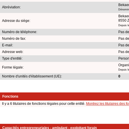
Bekaer
Abréviation:
Dénomina
Bekaer
8550 
Adresse du siège:
Depuis l
Numéro de téléphone:
Pas de
Numéro de fax:
Pas de
E-mail:
Pas de
Adresse web:
Pas de
Type d'entité:
Perso
Organi
Forme légale:
Depuis l
Nombre d'unités d'établissement (UE):
0
Fonctions
Il y a 6 titulaires de fonctions légales pour cette entité.
Montrez les titulaires des f
Capacités entrepreneuriales - ambulant - exploitant forain