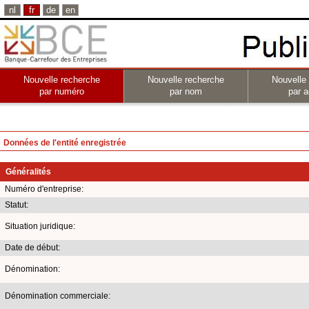
nl
fr
de
en
Nouvelle recherche
Nouvelle recherche
Nouvelle
par numéro
par nom
par a
Données de l'entité enregistrée
Généralités
Numéro d'entreprise:
Statut:
Situation juridique:
Date de début:
Dénomination:
Dénomination commerciale: