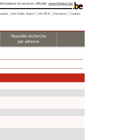
nformations et services officiels:
www.belgium.be
eautés
Info Public Search
Info BCE
Disclaimer
Contact
Nouvelle recherche
par adresse