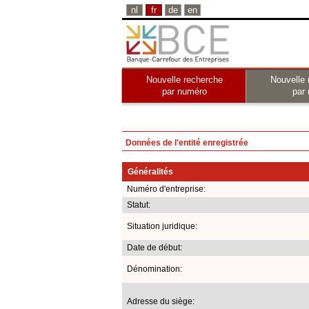
nl
fr
de
en
Nouvelle recherche
Nouvelle 
par numéro
par
Données de l'entité enregistrée
Généralités
Numéro d'entreprise:
Statut:
Situation juridique:
Date de début:
Dénomination:
Adresse du siège: