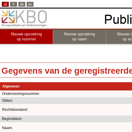
nl
fr
de
en
Nieuwe opzoeking
Nieuwe opzoeking
Nieuwe 
op nummer
op naam
op act
Gegevens van de geregistreerde 
Algemeen
Ondernemingsnummer:
Status:
Rechtstoestand:
Begindatum:
Naam: