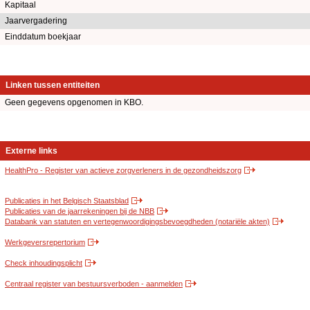
Kapitaal
Jaarvergadering
Einddatum boekjaar
Linken tussen entiteiten
Geen gegevens opgenomen in KBO.
Externe links
HealthPro - Register van actieve zorgverleners in de gezondheidszorg
Publicaties in het Belgisch Staatsblad
Publicaties van de jaarrekeningen bij de NBB
Databank van statuten en vertegenwoordigingsbevoegdheden (notariële akten)
Werkgeversrepertorium
Check inhoudingsplicht
Centraal register van bestuursverboden - aanmelden