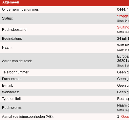
Algemeen
Ondernemingsnummer:
0444.7
Stopge
Status:
Sinds 24 
Sluitin
Rechtstoestand:
Sinds 24 
Begindatum:
24 juli
Wim Kn
Naam:
Naam in h
Europa
3620 L
Adres van de zetel:
Sinds 1 o
Telefoonnummer:
Geen g
Faxnummer:
Geen g
E-mail:
Geen g
Webadres:
Geen g
Type entiteit:
Rechts
Naamlo
Rechtsvorm:
Sinds 24 j
Aantal vestigingseenheden (VE):
1
Gege