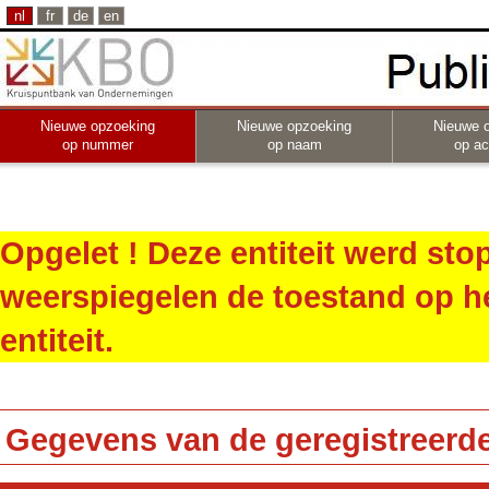
nl
fr
de
en
Nieuwe opzoeking
Nieuwe opzoeking
Nieuwe 
op nummer
op naam
op act
Opgelet ! Deze entiteit werd st
weerspiegelen de toestand op h
entiteit.
Gegevens van de geregistreerde 