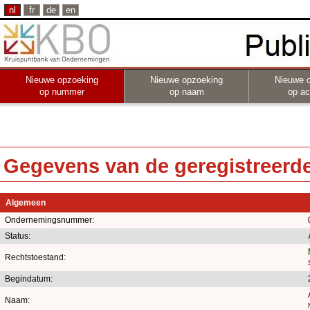
nl
fr
de
en
Nieuwe opzoeking
Nieuwe opzoeking
Nieuwe 
op nummer
op naam
op act
Gegevens van de geregistreerde 
Algemeen
Ondernemingsnummer:
Status:
Rechtstoestand:
Begindatum:
Naam: