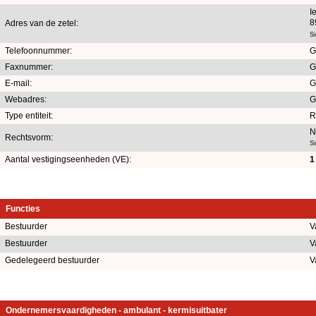
I
8
Adres van de zetel:
S
Telefoonnummer:
G
Faxnummer:
G
E-mail:
G
Webadres:
G
Type entiteit:
R
N
Rechtsvorm:
S
Aantal vestigingseenheden (VE):
1
Functies
Bestuurder
V
Bestuurder
V
Gedelegeerd bestuurder
V
Ondernemersvaardigheden - ambulant - kermisuitbater