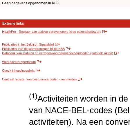
Geen gegevens opgenomen in KBO.
Externe links
HealthPro - Register van actieve zorgverleners in de gezondheidszorg
Publicaties in het Belgisch Staatsblad
Publicaties van de jaarrekeningen bij de NBB
Databank van statuten en vertegenwoordigingsbevoegdheden (notariële akten)
Werkgeversrepertorium
Check inhoudingsplicht
Centraal register van bestuursverboden - aanmelden
(1)
Activiteiten worden in 
van NACE-BEL-codes (Bel
activiteiten). Na een conve