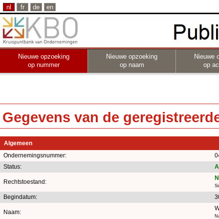
nl
fr
de
en
Nieuwe opzoeking
Nieuwe opzoeking
Nieuwe 
op nummer
op naam
op act
Gegevens van de geregistreerde 
Algemeen
Ondernemingsnummer:
0
Status:
A
N
Rechtstoestand:
S
Begindatum:
3
W
Naam:
Na