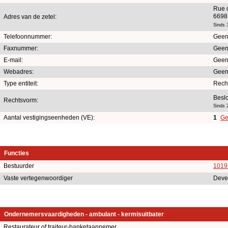
Rue d
6698
Adres van de zetel:
Sinds 
Telefoonnummer:
Geen
Faxnummer:
Geen
E-mail:
Geen
Webadres:
Geen
Type entiteit:
Rech
Besl
Rechtsvorm:
Sinds 
Aantal vestigingseenheden (VE):
1
Ge
Functies
Bestuurder
1019
Vaste vertegenwoordiger
Deve
Ondernemersvaardigheden - ambulant - kermisuitbater
Restaurateur of traiteur-banketaannemer