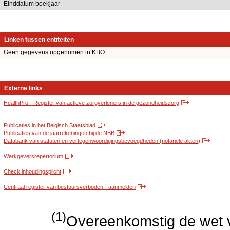
Einddatum boekjaar
Linken tussen entiteiten
Geen gegevens opgenomen in KBO.
Externe links
HealthPro - Register van actieve zorgverleners in de gezondheidszorg
Publicaties in het Belgisch Staatsblad
Publicaties van de jaarrekeningen bij de NBB
Databank van statuten en vertegenwoordigingsbevoegdheden (notariële akten)
Werkgeversrepertorium
Check inhoudingsplicht
Centraal register van bestuursverboden - aanmelden
(1)
Overeenkomstig de wet v