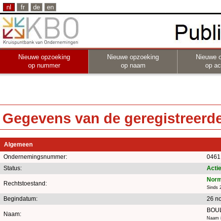
nl
fr
de
en
Nieuwe opzoeking
Nieuwe opzoeking
Nieuwe 
op nummer
op naam
op act
Gegevens van de geregistreerde 
Algemeen
Ondernemingsnummer:
0461
Status:
Actie
Norm
Rechtstoestand:
Sinds 
Begindatum:
26 n
BOUL
Naam:
Naam i