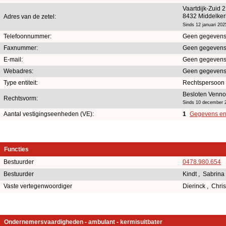
Vaartdijk-Zuid 
8432 Middelker
Adres van de zetel:
Sinds 12 januari 202
Telefoonnummer:
Geen gegevens
Faxnummer:
Geen gegevens
E-mail:
Geen gegevens
Webadres:
Geen gegevens
Type entiteit:
Rechtspersoon
Besloten Venno
Rechtsvorm:
Sinds 10 december 
Aantal vestigingseenheden (VE):
1
Gegevens en 
Functies
Bestuurder
0478.980.654
Bestuurder
Kindt , Sabrina
Vaste vertegenwoordiger
Dierinck , Chr
Ondernemersvaardigheden - ambulant - kermisuitbater