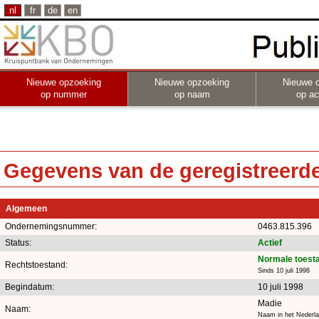
nl
fr
de
en
Nieuwe opzoeking
Nieuwe opzoeking
Nieuwe 
op nummer
op naam
op act
Gegevens van de geregistreerde 
Algemeen
Ondernemingsnummer:
0463.815.396
Status:
Actief
Normale toest
Rechtstoestand:
Sinds 10 juli 1998
Begindatum:
10 juli 1998
Madie
Naam:
Naam in het Nederla