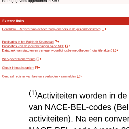
Geen gegevens opgenomen in KBO.
Externe links
HealthPro - Register van actieve zorgverleners in de gezondheidszorg
Publicaties in het Belgisch Staatsblad
Publicaties van de jaarrekeningen bij de NBB
Databank van statuten en vertegenwoordigingsbevoegdheden (notariële akten)
Werkgeversrepertorium
Check inhoudingsplicht
Centraal register van bestuursverboden - aanmelden
(1)
Activiteiten worden in 
van NACE-BEL-codes (Bel
activiteiten). Na een conve