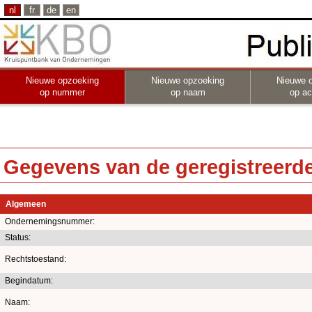
nl
fr
de
en
Nieuwe opzoeking
Nieuwe opzoeking
Nieuwe 
op nummer
op naam
op act
Gegevens van de geregistreerde 
Algemeen
Ondernemingsnummer:
Status:
Rechtstoestand:
Begindatum:
Naam: