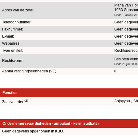
Maria van Ho
1083 Gansho
Adres van de zetel:
Sinds 1 januari 20
Telefoonnummer:
Geen gegeve
Faxnummer:
Geen gegeve
E-mail:
Geen gegeve
Webadres:
Geen gegeve
Type entiteit:
Rechtspersoo
Besloten venn
Rechtsvorm:
Sinds 28 juli 2000
Aantal vestigingseenheden (VE):
0
Functies
(2)
Abjayyou , Ab
Zaakvoerder
Ondernemersvaardigheden - ambulant - kermisuitbater
Geen gegevens opgenomen in KBO.