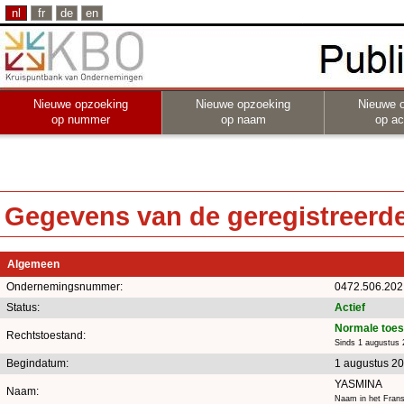
nl
fr
de
en
Nieuwe opzoeking
Nieuwe opzoeking
Nieuwe 
op nummer
op naam
op act
Gegevens van de geregistreerde 
Algemeen
Ondernemingsnummer:
0472.506.202
Status:
Actief
Normale toes
Rechtstoestand:
Sinds 1 augustus 
Begindatum:
1 augustus 2
YASMINA
Naam:
Naam in het Frans,