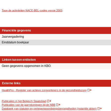
Toon de activiteiten NACE-BEL-codes versie 2003
.
Financiële gegevens
Jaarvergadering
Einddatum boekjaar
Linken tussen entiteiten
Geen gegevens opgenomen in KBO.
Externe links
HealthPro - Register van actieve zorgverleners in de gezondheidszorg
Publicaties in het Belgisch Staatsblad
Publicaties van de jaarrekeningen bij de NBB
Databank van statuten en vertegenwoordigingsbevoegdheden (notariële akten)