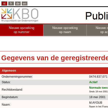
nl
fr
de
en
Nieuwe opzoeking
Nieuwe opzoeking
Nieuwe 
op nummer
op naam
op act
Gegevens van de geregistreerde 
Algemeen
Ondernemingsnummer:
0474.837.071
Status:
Actief
Normale toes
Rechtstoestand:
Sinds 18 mei 2001
Begindatum:
18 mei 2001
M.AYOUB
Naam:
Naam in het Frans