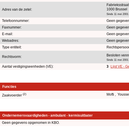
Fabrieksstraat
1000 Brussel
Adres van de zetel:
Sinds 11 mei 2001
Telefoonnummer:
Geen gegeven
Faxnummer:
Geen gegeven
E-mail:
Geen gegeven
Webadres:
Geen gegeven
Type entiteit:
Rechtspersoo
Besloten venn
Rechtsvorm:
Sinds 11 mei 2001
Aantal vestigingseenheden (VE):
3
Lijst VE - 
Functies
(2)
Mofti , Youss
Zaakvoerder
Ondernemersvaardigheden - ambulant - kermisuitbater
Geen gegevens opgenomen in KBO.