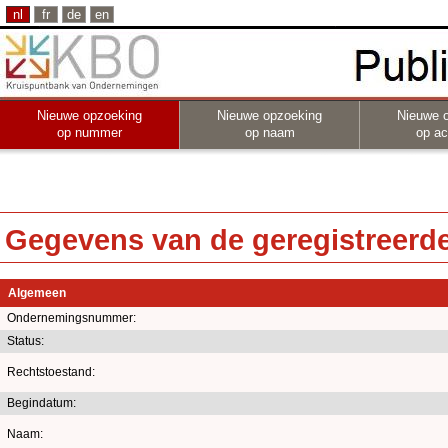
nl
fr
de
en
Nieuwe opzoeking
Nieuwe opzoeking
Nieuwe 
op nummer
op naam
op act
Gegevens van de geregistreerde 
Algemeen
Ondernemingsnummer:
Status:
Rechtstoestand:
Begindatum:
Naam: