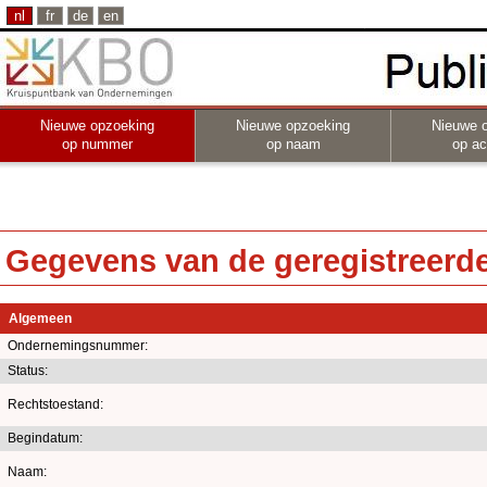
nl
fr
de
en
Nieuwe opzoeking
Nieuwe opzoeking
Nieuwe 
op nummer
op naam
op act
Gegevens van de geregistreerde 
Algemeen
Ondernemingsnummer:
Status:
Rechtstoestand:
Begindatum:
Naam: