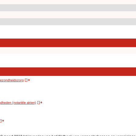
 gezondheidszorg
heden (notariële akten)