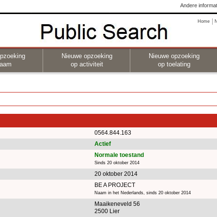
Andere informat
Home
pzoeking
Nieuwe opzoeking
Nieuwe opzoeking
naam
op activiteit
op toelating
0564.844.163
Actief
Normale toestand
Sinds 20 oktober 2014
20 oktober 2014
BE A PROJECT
Naam in het Nederlands, sinds 20 oktober 2014
Maaikeneveld 56
2500 Lier