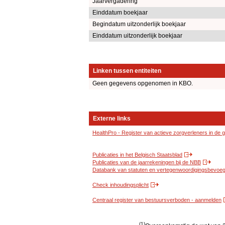
Jaarvergadering
Einddatum boekjaar
Begindatum uitzonderlijk boekjaar
Einddatum uitzonderlijk boekjaar
Linken tussen entiteiten
Geen gegevens opgenomen in KBO.
Externe links
HealthPro - Register van actieve zorgverleners in de
Publicaties in het Belgisch Staatsblad
Publicaties van de jaarrekeningen bij de NBB
Databank van statuten en vertegenwoordigingsbevoegd
Check inhoudingsplicht
Centraal register van bestuursverboden - aanmelden
(1)