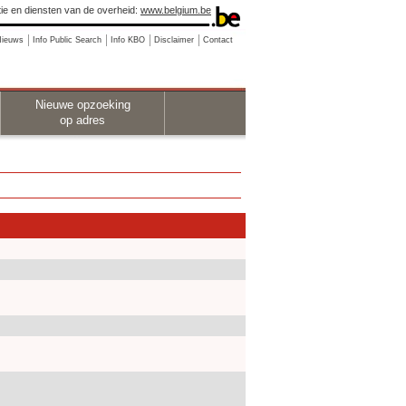
ie en diensten van de overheid:
www.belgium.be
Nieuws
Info Public Search
Info KBO
Disclaimer
Contact
Nieuwe opzoeking
op adres