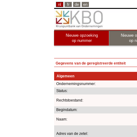
nl
fr
de
en
Nieuwe opzoeking
Nieuwe o
op nummer
op 
Gegevens van de geregistreerde entiteit
Algemeen
Ondernemingsnummer:
Status:
Rechtstoestand:
Begindatum:
Naam:
Adres van de zetel: