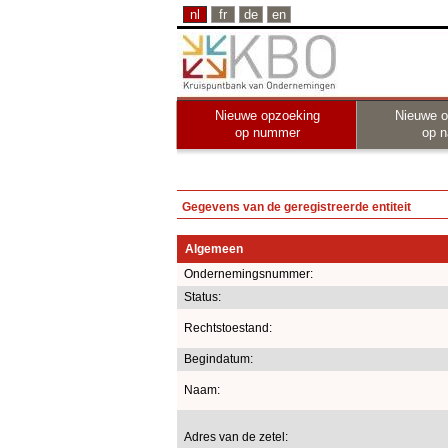
nl
fr
de
en
Nieuwe opzoeking
Nieuwe o
op nummer
op 
Gegevens van de geregistreerde entiteit
Algemeen
Ondernemingsnummer:
Status:
Rechtstoestand:
Begindatum:
Naam:
Adres van de zetel: