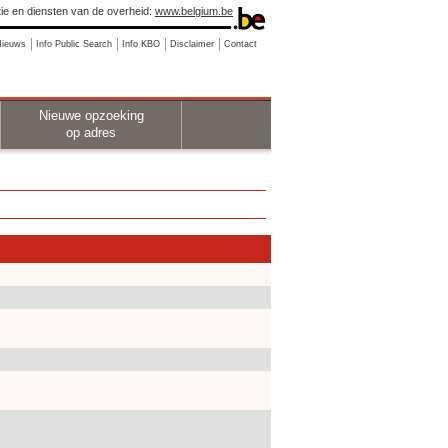
ie en diensten van de overheid:
www.belgium.be
Nieuws
Info Public Search
Info KBO
Disclaimer
Contact
Nieuwe opzoeking
op adres