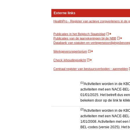
Externe links
HealthPro - Register van actieve zorgverleners in de
Publicaties in het Belgisch Staatsblad
Publicaties van de jaarrekeningen bij de NBB
Databank van statuten en vertegenwoordigingsbevoegd
Werkgeversrepertorium
Check inhoudingsplicht
Centraal register van bestuursverboden - aanmelden
(1)
Activiteiten worden in de K
activiteiten met een NACE-BEL-
01/01/2025. Het betreft dus een
bekeken door op de link te kli
(2)
Activiteiten worden in de K
activiteiten met een NACE-BEL-
1/01/2008. Activiteiten met e
BEL-codes (versie 2025). Het be