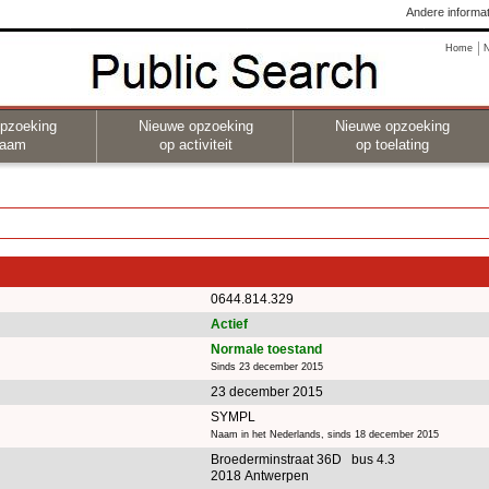
Andere informat
Home
pzoeking
Nieuwe opzoeking
Nieuwe opzoeking
naam
op activiteit
op toelating
0644.814.329
Actief
Normale toestand
Sinds 23 december 2015
23 december 2015
SYMPL
Naam in het Nederlands, sinds 18 december 2015
Broederminstraat 36D bus 4.3
2018 Antwerpen