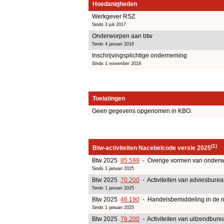
Hoedanigheden
Werkgever RSZ
Sinds 3 juli 2017
Onderworpen aan btw
Sinds 4 januari 2016
Inschrijvingsplichtige onderneming
Sinds 1 november 2018
Toelatingen
Geen gegevens opgenomen in KBO.
(1)
Btw-activiteiten Nacebelcode versie 2025
Btw 2025
85.599
- Overige vormen van onderw
Sinds 1 januari 2025
Btw 2025
70.200
- Activiteiten van adviesbure
Sinds 1 januari 2025
Btw 2025
46.190
- Handelsbemiddeling in de n
Sinds 1 januari 2025
Btw 2025
78.200
- Activiteiten van uitzendbur