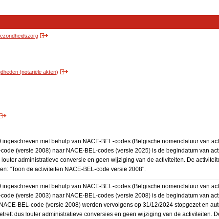
 gezondheidszorg
heden (notariële akten)
BO ingeschreven met behulp van NACE-BEL-codes (Belgische nomenclatuur van activ
code (versie 2008) naar NACE-BEL-codes (versie 2025) is de begindatum van activ
 louter administratieve conversie en geen wijziging van de activiteiten. De activi
kken: "Toon de activiteiten NACE-BEL-code versie 2008".
BO ingeschreven met behulp van NACE-BEL-codes (Belgische nomenclatuur van activ
code (versie 2003) naar NACE-BEL-codes (versie 2008) is de begindatum van activ
en NACE-BEL-code (versie 2008) werden vervolgens op 31/12/2024 stopgezet en a
treft dus louter administratieve conversies en geen wijziging van de activiteiten. 