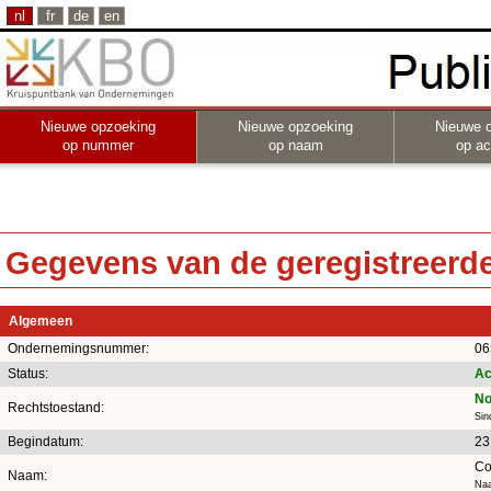
nl
fr
de
en
Nieuwe opzoeking
Nieuwe opzoeking
Nieuwe 
op nummer
op naam
op act
Gegevens van de geregistreerde 
Algemeen
Ondernemingsnummer:
06
Status:
Ac
No
Rechtstoestand:
Sin
Begindatum:
23
Co
Naam:
Naa