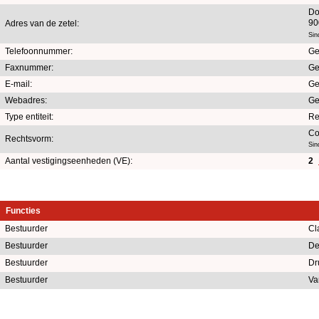
Do
90
Adres van de zetel:
Sin
Telefoonnummer:
Ge
Faxnummer:
Ge
E-mail:
Ge
Webadres:
Ge
Type entiteit:
Re
Co
Rechtsvorm:
Sin
Aantal vestigingseenheden (VE):
2
Functies
Bestuurder
Cl
Bestuurder
De
Bestuurder
Dr
Bestuurder
Va