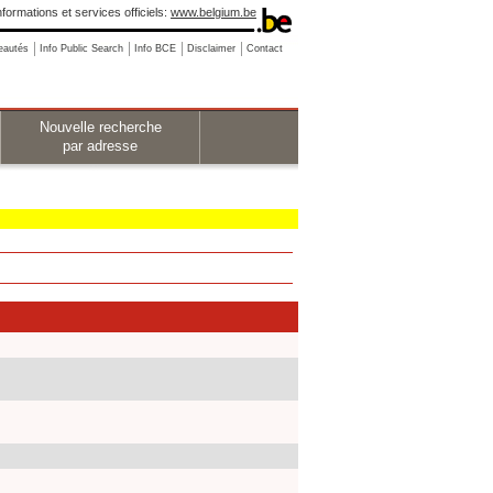
nformations et services officiels:
www.belgium.be
eautés
Info Public Search
Info BCE
Disclaimer
Contact
Nouvelle recherche
par adresse