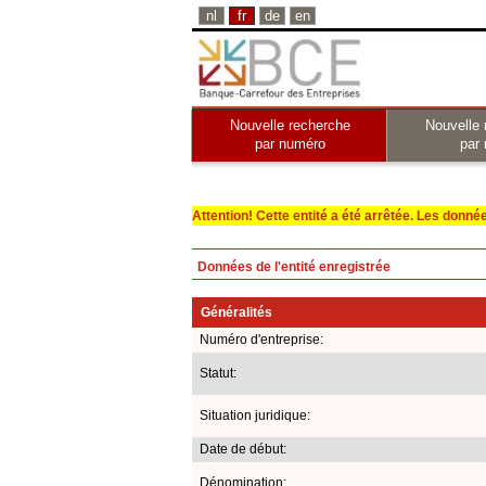
nl
fr
de
en
Nouvelle recherche
Nouvelle 
par numéro
par
Attention! Cette entité a été arrêtée. Les données 
Données de l'entité enregistrée
Généralités
Numéro d'entreprise:
Statut:
Situation juridique:
Date de début:
Dénomination: