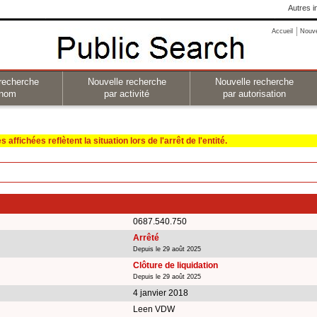
Autres i
Accueil
Nouv
recherche
Nouvelle recherche
Nouvelle recherche
 nom
par activité
par autorisation
affichées reflètent la situation lors de l'arrêt de l'entité.
0687.540.750
Arrêté
Depuis le 29 août 2025
Clôture de liquidation
Depuis le 29 août 2025
4 janvier 2018
Leen VDW