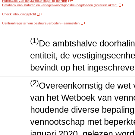
Publicaties van de jaarrekeningen bij de NBB
Databank van statuten en vertegenwoordigingsbevoegdheden (notariële akten)
Check inhoudingsplicht
Centraal register van bestuursverboden - aanmelden
(1)
De ambtshalve doorhalin
entiteit, de vestigingseenhe
bevindt op het ingeschreve
(2)
Overeenkomstig de wet v
van het Wetboek van venn
houdende diverse bepaling
vennootschap met beperkte 
januari 2020, gelezen word