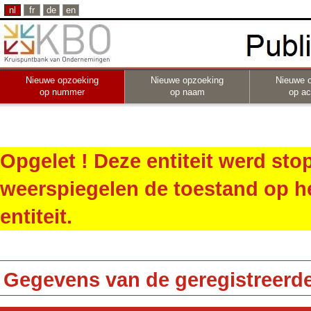
nl
fr
de
en
Nieuwe opzoeking
Nieuwe opzoeking
Nieuwe 
op nummer
op naam
op act
Opgelet ! Deze entiteit werd st
weerspiegelen de toestand op h
entiteit.
Gegevens van de geregistreerde 