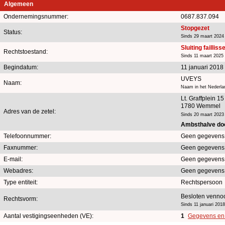
Algemeen
Ondernemingsnummer:
0687.837.094
Stopgezet
Status:
Sinds 29 maart 2024
Sluiting faillis
Rechtstoestand:
Sinds 11 maart 2025
Begindatum:
11 januari 2018
UVEYS
Naam:
Naam in het Nederlan
Lt. Graffplein 15
1780 Wemmel
Adres van de zetel:
Sinds 20 maart 2023
Ambsthalve do
Telefoonnummer:
Geen gegevens
Faxnummer:
Geen gegevens
E-mail:
Geen gegevens
Webadres:
Geen gegevens
Type entiteit:
Rechtspersoon
Besloten vennoo
Rechtsvorm:
Sinds 11 januari 2018
Aantal vestigingseenheden (VE):
1
Gegevens en a