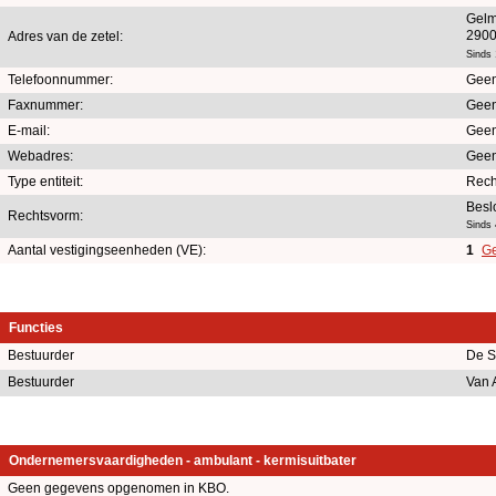
Gelm
2900
Adres van de zetel:
Sinds 
Telefoonnummer:
Geen
Faxnummer:
Geen
E-mail:
Geen
Webadres:
Geen
Type entiteit:
Rech
Besl
Rechtsvorm:
Sinds
Aantal vestigingseenheden (VE):
1
Ge
Functies
Bestuurder
De S
Bestuurder
Van 
Ondernemersvaardigheden - ambulant - kermisuitbater
Geen gegevens opgenomen in KBO.