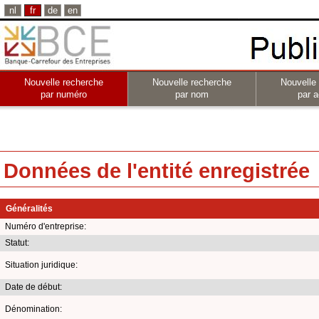
nl
fr
de
en
Nouvelle recherche
Nouvelle recherche
Nouvelle
par numéro
par nom
par a
Données de l'entité enregistrée
Généralités
Numéro d'entreprise:
Statut:
Situation juridique:
Date de début:
Dénomination: