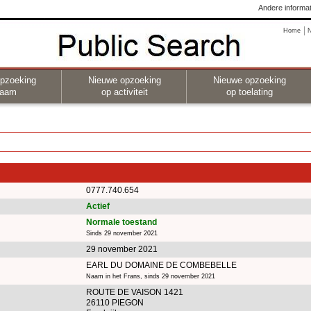
Andere informat
Home
pzoeking
Nieuwe opzoeking
Nieuwe opzoeking
naam
op activiteit
op toelating
0777.740.654
Actief
Normale toestand
Sinds 29 november 2021
29 november 2021
EARL DU DOMAINE DE COMBEBELLE
Naam in het Frans, sinds 29 november 2021
ROUTE DE VAISON 1421
26110 PIEGON