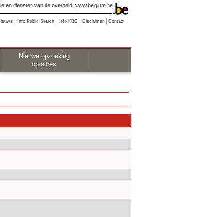
ie en diensten van de overheid:
www.belgium.be
Nieuws
Info Public Search
Info KBO
Disclaimer
Contact
Nieuwe opzoeking
op adres