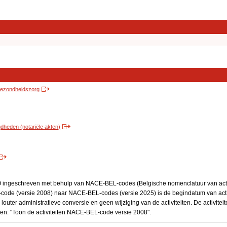
 gezondheidszorg
heden (notariële akten)
BO ingeschreven met behulp van NACE-BEL-codes (Belgische nomenclatuur van activ
code (versie 2008) naar NACE-BEL-codes (versie 2025) is de begindatum van activ
 louter administratieve conversie en geen wijziging van de activiteiten. De activi
kken: "Toon de activiteiten NACE-BEL-code versie 2008".