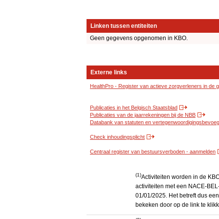
Linken tussen entiteiten
Geen gegevens opgenomen in KBO.
Externe links
HealthPro - Register van actieve zorgverleners in de
Publicaties in het Belgisch Staatsblad
Publicaties van de jaarrekeningen bij de NBB
Databank van statuten en vertegenwoordigingsbevoegd
Check inhoudingsplicht
Centraal register van bestuursverboden - aanmelden
(1)
Activiteiten worden in de K
activiteiten met een NACE-BEL-
01/01/2025. Het betreft dus een
bekeken door op de link te kli