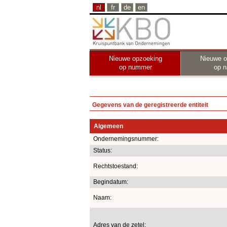
nl
fr
de
en
Nieuwe opzoeking
Nieuwe o
op nummer
op 
Gegevens van de geregistreerde entiteit
Algemeen
Ondernemingsnummer:
Status:
Rechtstoestand:
Begindatum:
Naam:
Adres van de zetel: