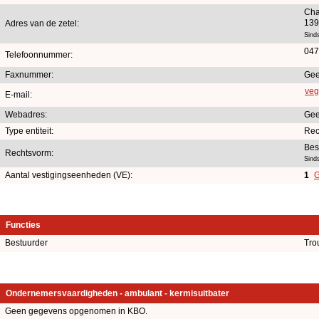
Cha
139
Adres van de zetel:
Sind
047
Telefoonnummer:
Faxnummer:
Gee
veg
E-mail:
Webadres:
Gee
Type entiteit:
Rec
Bes
Rechtsvorm:
Sind
Aantal vestigingseenheden (VE):
1
G
Functies
Bestuurder
Tro
Ondernemersvaardigheden - ambulant - kermisuitbater
Geen gegevens opgenomen in KBO.