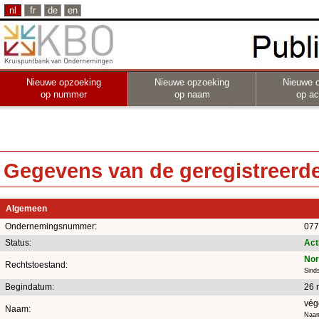
nl
fr
de
en
Nieuwe opzoeking
Nieuwe opzoeking
Nieuwe 
op nummer
op naam
op act
Gegevens van de geregistreerde 
Algemeen
Ondernemingsnummer:
077
Status:
Act
Nor
Rechtstoestand:
Sind
Begindatum:
26 
vég
Naam:
Naam