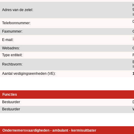
Adres van de zetel:
S
Telefoonnummer:
Faxnummer:
E-mail:
Webadres:
Type entiteit:
Rechtsvorm:
S
Aantal vestigingseenheden (VE):
Functies
Bestuurder
Bestuurder
Ondernemersvaardigheden - ambulant - kermisuitbater