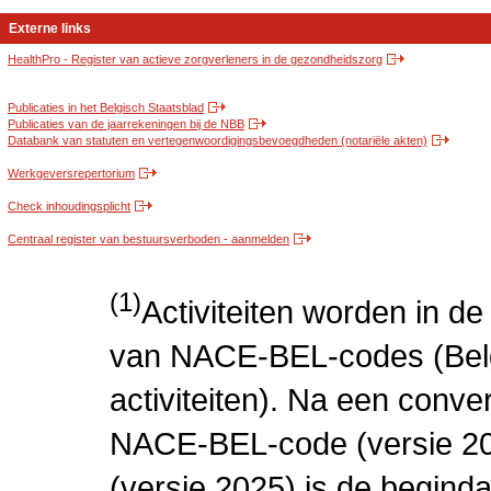
Externe links
HealthPro - Register van actieve zorgverleners in de gezondheidszorg
Publicaties in het Belgisch Staatsblad
Publicaties van de jaarrekeningen bij de NBB
Databank van statuten en vertegenwoordigingsbevoegdheden (notariële akten)
Werkgeversrepertorium
Check inhoudingsplicht
Centraal register van bestuursverboden - aanmelden
(1)
Activiteiten worden in 
van NACE-BEL-codes (Bel
activiteiten). Na een conve
NACE-BEL-code (versie 2
(versie 2025) is de beginda