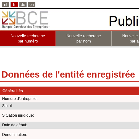
nl
fr
de
en
Nouvelle recherche
Nouvelle recherche
Nouvelle
par numéro
par nom
par a
Données de l'entité enregistrée
Généralités
Numéro d'entreprise:
Statut:
Situation juridique:
Date de début:
Dénomination: