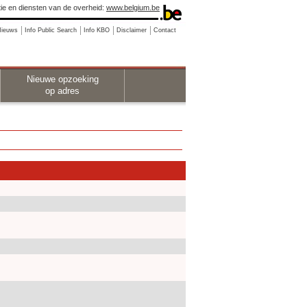
ie en diensten van de overheid:
www.belgium.be
Nieuws
Info Public Search
Info KBO
Disclaimer
Contact
Nieuwe opzoeking
op adres