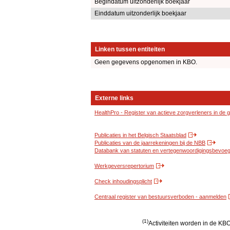
Begindatum uitzonderlijk boekjaar
Einddatum uitzonderlijk boekjaar
Linken tussen entiteiten
Geen gegevens opgenomen in KBO.
Externe links
HealthPro - Register van actieve zorgverleners in de
Publicaties in het Belgisch Staatsblad
Publicaties van de jaarrekeningen bij de NBB
Databank van statuten en vertegenwoordigingsbevoegd
Werkgeversrepertorium
Check inhoudingsplicht
Centraal register van bestuursverboden - aanmelden
(1)
Activiteiten worden in de K