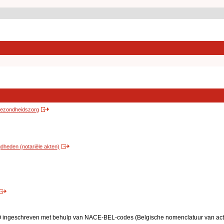
 gezondheidszorg
heden (notariële akten)
BO ingeschreven met behulp van NACE-BEL-codes (Belgische nomenclatuur van activ