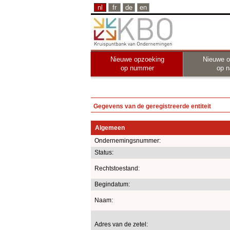
nl
fr
de
en
Nieuwe opzoeking
Nieuwe o
op nummer
op 
Gegevens van de geregistreerde entiteit
Algemeen
Ondernemingsnummer:
Status:
Rechtstoestand:
Begindatum:
Naam:
Adres van de zetel: