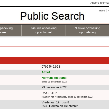
Andere informat
Home
pzoeking
Nieuwe opzoeking
Nieuwe opzoeking
naam
op activiteit
op toelating
0795.549.953
Actief
Normale toestand
Sinds 29 december 2022
29 december 2022
RA GROEP
Naam in het Nederlands, sinds 29 december 2022
Vredelaan 19 bus 8
3530 Houthalen-Helchteren