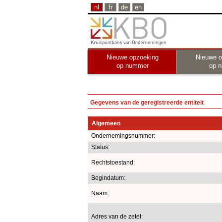
nl
fr
de
en
Nieuwe opzoeking
Nieuwe o
op nummer
op 
Gegevens van de geregistreerde entiteit
Algemeen
Ondernemingsnummer:
Status:
Rechtstoestand:
Begindatum:
Naam:
Adres van de zetel: