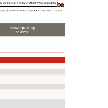
ie en diensten van de overheid:
www.belgium.be
Nieuws
Info Public Search
Info KBO
Disclaimer
Contact
Nieuwe opzoeking
op adres