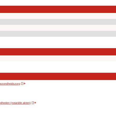
 gezondheidszorg
heden (notariële akten)