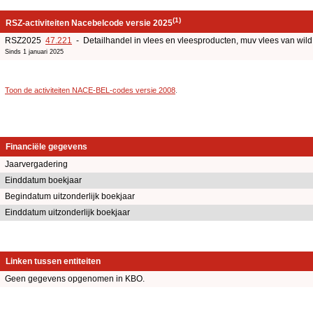
(1)
RSZ-activiteiten Nacebelcode versie 2025
RSZ2025
47.221
- Detailhandel in vlees en vleesproducten, muv vlees van wild
Sinds 1 januari 2025
Toon de activiteiten NACE-BEL-codes versie 2008
.
Financiële gegevens
Jaarvergadering
Einddatum boekjaar
Begindatum uitzonderlijk boekjaar
Einddatum uitzonderlijk boekjaar
Linken tussen entiteiten
Geen gegevens opgenomen in KBO.