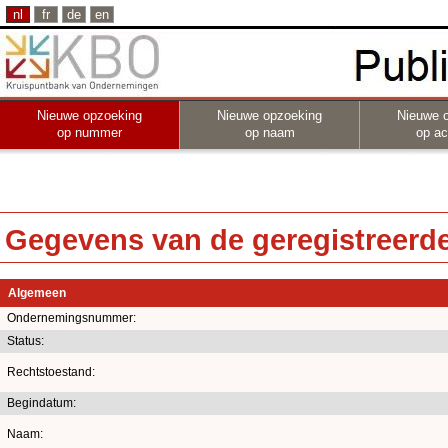
nl
fr
de
en
Nieuwe opzoeking
Nieuwe opzoeking
Nieuwe 
op nummer
op naam
op act
Gegevens van de geregistreerde 
Algemeen
Ondernemingsnummer:
Status:
Rechtstoestand:
Begindatum:
Naam: