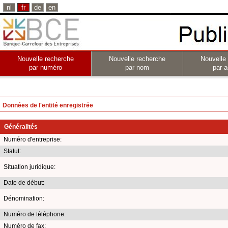
nl
fr
de
en
Nouvelle recherche
Nouvelle recherche
Nouvelle
par numéro
par nom
par a
Données de l'entité enregistrée
Généralités
Numéro d'entreprise:
Statut:
Situation juridique:
Date de début:
Dénomination:
Numéro de téléphone:
Numéro de fax: