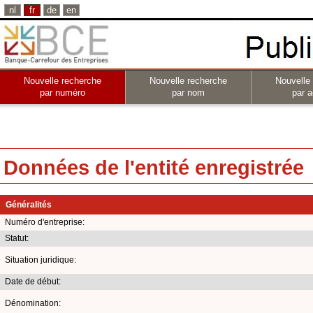
nl
fr
de
en
Nouvelle recherche
Nouvelle recherche
Nouvelle
par numéro
par nom
par a
Données de l'entité enregistrée
Généralités
Numéro d'entreprise:
Statut:
Situation juridique:
Date de début:
Dénomination: