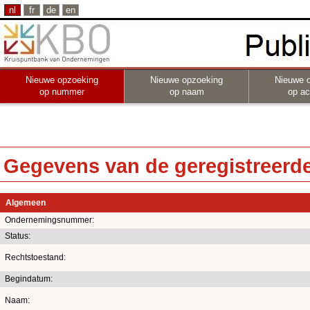
nl
fr
de
en
Nieuwe opzoeking
Nieuwe opzoeking
Nieuwe 
op nummer
op naam
op act
Gegevens van de geregistreerde 
Algemeen
Ondernemingsnummer:
Status:
Rechtstoestand:
Begindatum:
Naam: