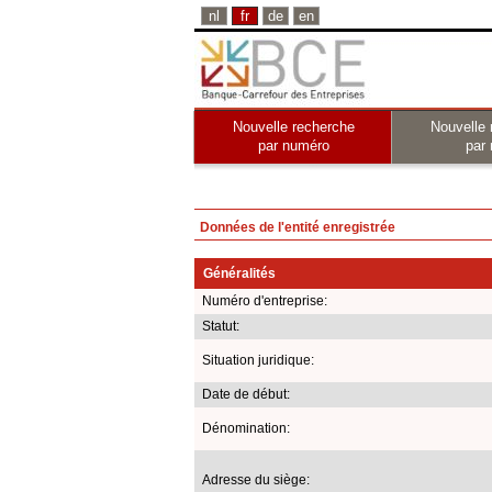
nl
fr
de
en
Nouvelle recherche
Nouvelle 
par numéro
par
Données de l'entité enregistrée
Généralités
Numéro d'entreprise:
Statut:
Situation juridique:
Date de début:
Dénomination:
Adresse du siège: