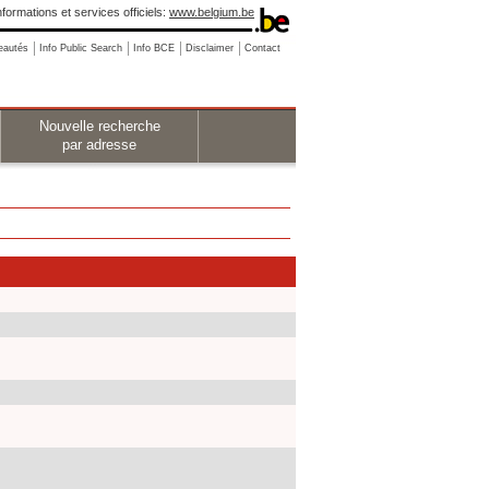
nformations et services officiels:
www.belgium.be
eautés
Info Public Search
Info BCE
Disclaimer
Contact
Nouvelle recherche
par adresse