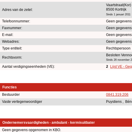
Vaartstraat(Kor)
8500 Kortrijk
Adres van de zetel:
Sinds 1 januari 2011
Telefoonnummer:
Geen gegevens
Faxnummer:
Geen gegevens
E-mail:
Geen gegevens
Webadres:
Geen gegevens
Type entiteit:
Rechtspersoon
Besloten Venno
Rechtsvorm:
Sinds 26 november 
Aantal vestigingseenheden (VE):
2
Lijst VE - Ge
Functies
Bestuurder
0841.319.206
Vaste vertegenwoordiger
Puystiens , Bé
Ondernemersvaardigheden - ambulant - kermisuitbater
Geen gegevens opgenomen in KBO.