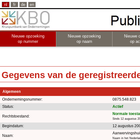
nl
fr
de
en
Nieuwe opzoeking
Nieuwe opzoeking
Nieuwe 
op nummer
op naam
op act
Gegevens van de geregistreerde 
Algemeen
Ondernemingsnummer:
0875.548.823
Status:
Actief
Normale toest
Rechtstoestand:
Sinds 12 augustus 2
Begindatum:
12 augustus 20
Aanwervingshui
Naam:
Naam in het Nederla