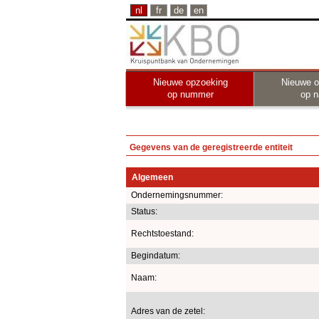
nl
fr
de
en
Nieuwe opzoeking
Nieuwe o
op nummer
op 
Gegevens van de geregistreerde entiteit
Algemeen
Ondernemingsnummer:
Status:
Rechtstoestand:
Begindatum:
Naam:
Adres van de zetel: