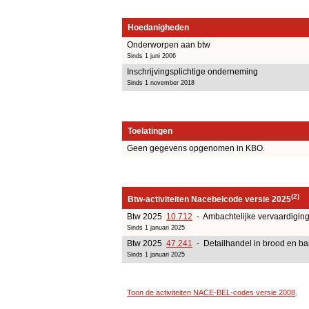
Hoedanigheden
Onderworpen aan btw
Sinds 1 juni 2006
Inschrijvingsplichtige onderneming
Sinds 1 november 2018
Toelatingen
Geen gegevens opgenomen in KBO.
(2)
Btw-activiteiten Nacebelcode versie 2025
Btw 2025
10.712
- Ambachtelijke vervaardigin
Sinds 1 januari 2025
Btw 2025
47.241
- Detailhandel in brood en b
Sinds 1 januari 2025
Toon de activiteiten NACE-BEL-codes versie 2008
.