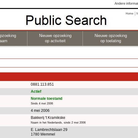
Andere informat
Home
pzoeking
Nieuwe opzoeking
Nieuwe opzoeking
naam
op activiteit
op toelating
0881.113.851
Actief
Normale toestand
Sinds 4 mei 2006
4 mei 2006
Bakkerij 't Kramikske
Naam in het Nederlands, sinds 2 mei 2006
E. Lambrechtslaan 29
1780 Wemmel