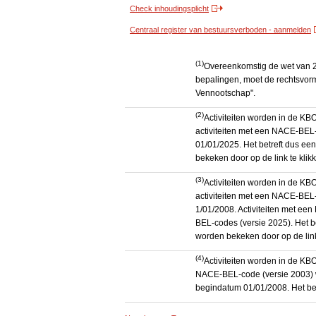
Check inhoudingsplicht
Centraal register van bestuursverboden - aanmelden
(1)
Overeenkomstig de wet van 2
bepalingen, moet de rechtsvorm
Vennootschap".
(2)
Activiteiten worden in de K
activiteiten met een NACE-BEL-
01/01/2025. Het betreft dus een
bekeken door op de link te kli
(3)
Activiteiten worden in de K
activiteiten met een NACE-BEL-
1/01/2008. Activiteiten met e
BEL-codes (versie 2025). Het be
worden bekeken door op de link
(4)
Activiteiten worden in de KB
NACE-BEL-code (versie 2003) 
begindatum 01/01/2008. Het betr