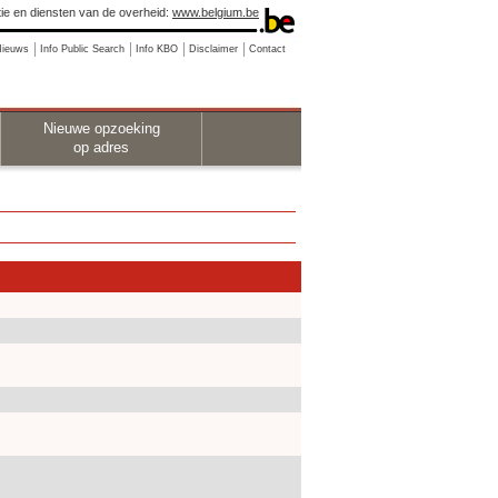
ie en diensten van de overheid:
www.belgium.be
Nieuws
Info Public Search
Info KBO
Disclaimer
Contact
Nieuwe opzoeking
op adres