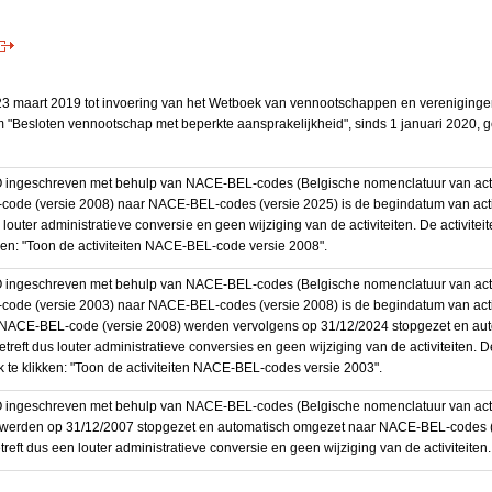
3 maart 2019 tot invoering van het Wetboek van vennootschappen en vereniging
 "Besloten vennootschap met beperkte aansprakelijkheid", sinds 1 januari 2020, 
BO ingeschreven met behulp van NACE-BEL-codes (Belgische nomenclatuur van activ
code (versie 2008) naar NACE-BEL-codes (versie 2025) is de begindatum van activ
 louter administratieve conversie en geen wijziging van de activiteiten. De activi
kken: "Toon de activiteiten NACE-BEL-code versie 2008".
BO ingeschreven met behulp van NACE-BEL-codes (Belgische nomenclatuur van activ
code (versie 2003) naar NACE-BEL-codes (versie 2008) is de begindatum van activ
en NACE-BEL-code (versie 2008) werden vervolgens op 31/12/2024 stopgezet en a
treft dus louter administratieve conversies en geen wijziging van de activiteiten. 
 te klikken: "Toon de activiteiten NACE-BEL-codes versie 2003".
O ingeschreven met behulp van NACE-BEL-codes (Belgische nomenclatuur van activit
werden op 31/12/2007 stopgezet en automatisch omgezet naar NACE-BEL-codes (v
eft dus een louter administratieve conversie en geen wijziging van de activiteiten.