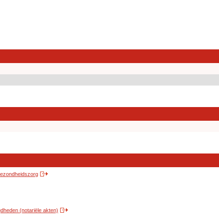
 gezondheidszorg
heden (notariële akten)