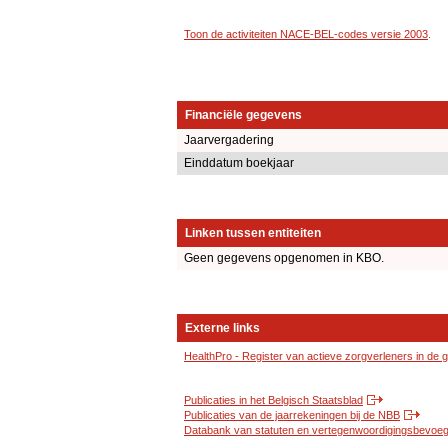
Toon de activiteiten NACE-BEL-codes versie 2003
.
Financiële gegevens
Jaarvergadering
Einddatum boekjaar
Linken tussen entiteiten
Geen gegevens opgenomen in KBO.
Externe links
HealthPro - Register van actieve zorgverleners in de
Publicaties in het Belgisch Staatsblad
Publicaties van de jaarrekeningen bij de NBB
Databank van statuten en vertegenwoordigingsbevoegd