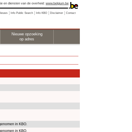
ie en diensten van de overheid:
www.belgium.be
Nieuws
Info Public Search
Info KBO
Disclaimer
Contact
Nieuwe opzoeking
op adres
genomen in KBO.
genomen in KBO.