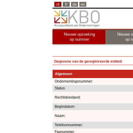
nl
fr
de
en
Nieuwe opzoeking
Nieuwe o
op nummer
op 
Gegevens van de geregistreerde entiteit
Algemeen
Ondernemingsnummer:
Status:
Rechtstoestand:
Begindatum:
Naam:
Telefoonnummer:
Faxnummer: