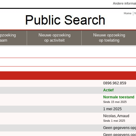
Andere informat
Home
pzoeking
Nieuwe opzoeking
Nieuwe opzoeking
naam
op activiteit
op toelating
0896.962.859
Actief
Normale toestand
Sinds 15 mei 2025
1 mei 2025
Nicolas, Arnaud
Sinds 1 mei 2025
Geen gegevens op
Geen gegevens op