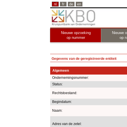
nl
fr
de
en
Nieuwe opzoeking
Nieuwe o
op nummer
op 
Gegevens van de geregistreerde entiteit
Algemeen
Ondernemingsnummer:
Status:
Rechtstoestand:
Begindatum:
Naam:
Adres van de zetel: