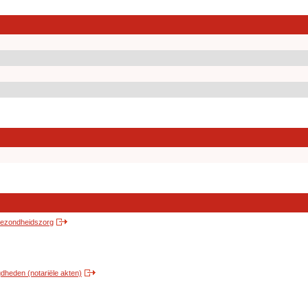
 gezondheidszorg
heden (notariële akten)