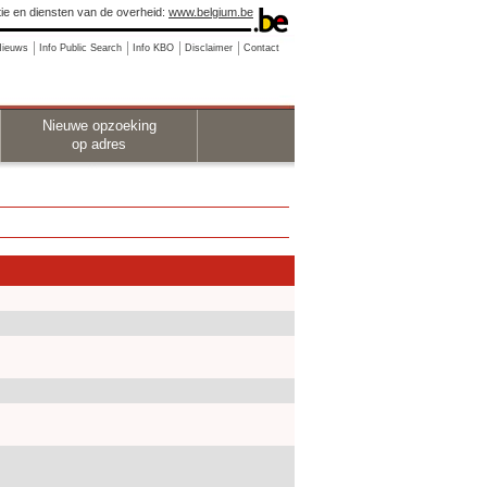
ie en diensten van de overheid:
www.belgium.be
Nieuws
Info Public Search
Info KBO
Disclaimer
Contact
Nieuwe opzoeking
op adres