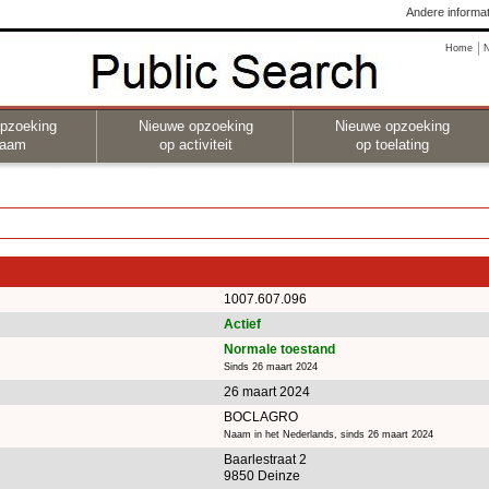
Andere informat
Home
pzoeking
Nieuwe opzoeking
Nieuwe opzoeking
naam
op activiteit
op toelating
1007.607.096
Actief
Normale toestand
Sinds 26 maart 2024
26 maart 2024
BOCLAGRO
Naam in het Nederlands, sinds 26 maart 2024
Baarlestraat 2
9850 Deinze