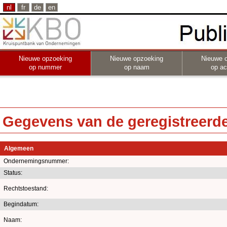
nl
fr
de
en
Nieuwe opzoeking
Nieuwe opzoeking
Nieuwe 
op nummer
op naam
op act
Gegevens van de geregistreerde 
Algemeen
Ondernemingsnummer:
Status:
Rechtstoestand:
Begindatum:
Naam: