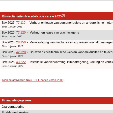
(1)
Btw-activiteiten Nacebelcode versie 2025
Btw 2025
77.110
- Verhuur en lease van personenauto’s en andere lichte motor
Sinds 1 maart 2025
Btw 2025
77.120
- Verhuur en lease van vrachtwagens
Sinds 1 maart 2025
Btw 2025
28.250
- Vervaardiging van machines en apparaten voor klimaatregelin
Sinds 1 januari 2025
Btw 2025
42.220
- Bouw van civieltechnische werken voor elektriciteit en telec
Sinds 1 januari 2025
Btw 2025
43.222
- Installatie van verwarming, klimaatregeling, koeling en ventil
Sinds 1 januari 2025
Toon de activiteiten NACE-BEL-codes versie 2008
.
Financiële gegevens
Jaarvergadering
Einddatum boekjaar