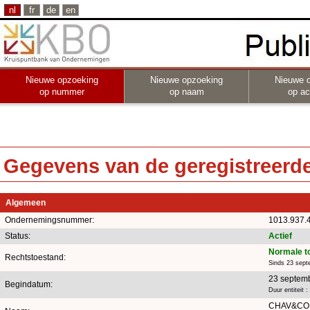
nl
fr
de
en
Nieuwe opzoeking
Nieuwe opzoeking
Nieuwe 
op nummer
op naam
op act
Gegevens van de geregistreerde 
Algemeen
Ondernemingsnummer:
1013.937.
Status:
Actief
Normale t
Rechtstoestand:
Sinds 23 sept
23 septem
Begindatum:
Duur entiteit : 
CHAV&CO