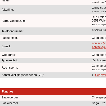
Naam:
Naam in het F
CHAV&CO
Afkorting:
Naam in het F
Rue Froide
5651 Walc
Adres van de zetel:
Sinds 23 sept
+3249336
Telefoonnummer:
Faxnummer:
Geen gege
contact@ch
E-mail:
contact@ch
Webadres:
Geen gege
Type entiteit:
Rechtsper
Commandit
Rechtsvorm:
Sinds 23 sept
Aantal vestigingseenheden (VE):
1
Gegevens
Functies
Zaakvoerder
Chavepeye
Zaakvoerder
Gego , Co