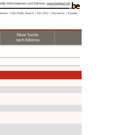
zielle Informationen und Dienste:
www.belgium.be
keiten
Info Public Search
Info ZDU
Disclaimer
Kontakt
Neue Suche
nach Adresse