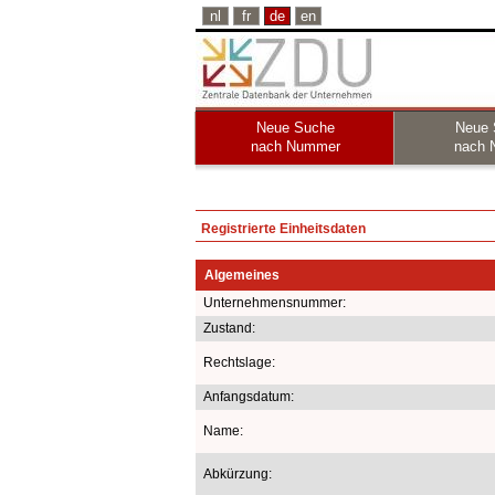
nl
fr
de
en
Neue Suche
Neue 
nach Nummer
nach 
Registrierte Einheitsdaten
Algemeines
Unternehmensnummer:
Zustand:
Rechtslage:
Anfangsdatum:
Name:
Abkürzung: