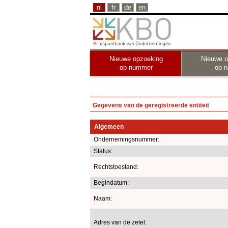
nl
fr
de
en
Nieuwe opzoeking
Nieuwe o
op nummer
op 
Gegevens van de geregistreerde entiteit
Algemeen
Ondernemingsnummer:
Status:
Rechtstoestand:
Begindatum:
Naam:
Adres van de zetel: