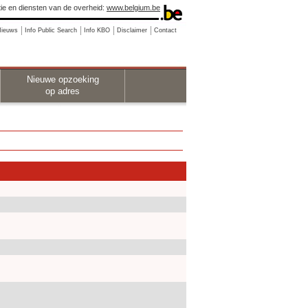
ie en diensten van de overheid:
www.belgium.be
Nieuws
Info Public Search
Info KBO
Disclaimer
Contact
Nieuwe opzoeking
op adres