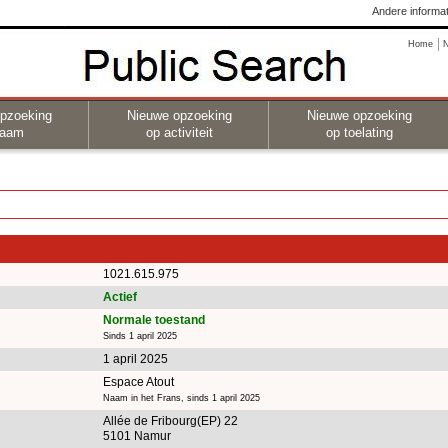
Andere informat
Home
pzoeking
Nieuwe opzoeking
Nieuwe opzoeking
naam
op activiteit
op toelating
1021.615.975
Actief
Normale toestand
Sinds 1 april 2025
1 april 2025
Espace Atout
Naam in het Frans, sinds 1 april 2025
Allée de Fribourg(EP) 22
5101 Namur