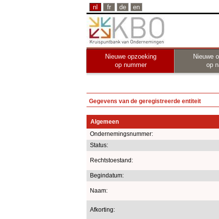
nl
fr
de
en
Nieuwe opzoeking
Nieuwe o
op nummer
op 
Gegevens van de geregistreerde entiteit
Algemeen
Ondernemingsnummer:
Status:
Rechtstoestand:
Begindatum:
Naam:
Afkorting: