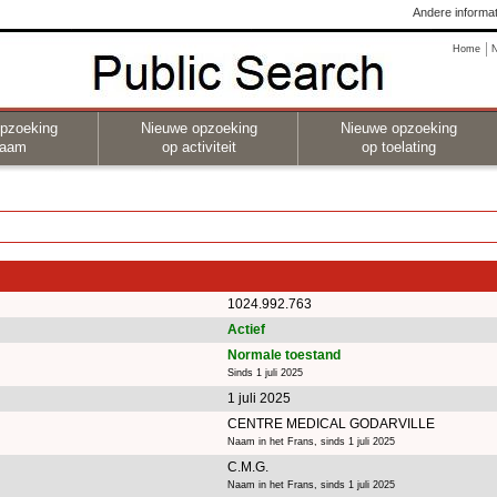
Andere informat
Home
pzoeking
Nieuwe opzoeking
Nieuwe opzoeking
naam
op activiteit
op toelating
1024.992.763
Actief
Normale toestand
Sinds 1 juli 2025
1 juli 2025
CENTRE MEDICAL GODARVILLE
Naam in het Frans, sinds 1 juli 2025
C.M.G.
Naam in het Frans, sinds 1 juli 2025