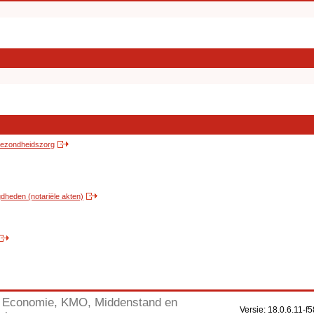
 gezondheidszorg
heden (notariële akten)
Economie, KMO, Middenstand en
Versie: 18.0.6.11