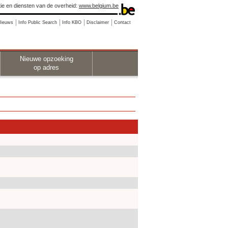
ie en diensten van de overheid:
www.belgium.be
Nieuws
Info Public Search
Info KBO
Disclaimer
Contact
Nieuwe opzoeking
op adres