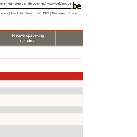
ie en diensten van de overheid:
www.belgium.be
Nieuws
Info Public Search
Info KBO
Disclaimer
Contact
Nieuwe opzoeking
op adres