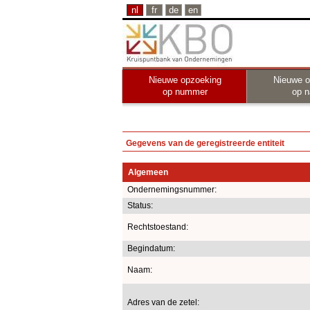
nl
fr
de
en
Nieuwe opzoeking
Nieuwe o
op nummer
op 
Gegevens van de geregistreerde entiteit
Algemeen
Ondernemingsnummer:
Status:
Rechtstoestand:
Begindatum:
Naam:
Adres van de zetel: