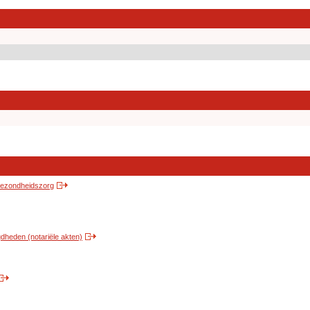
 gezondheidszorg
heden (notariële akten)