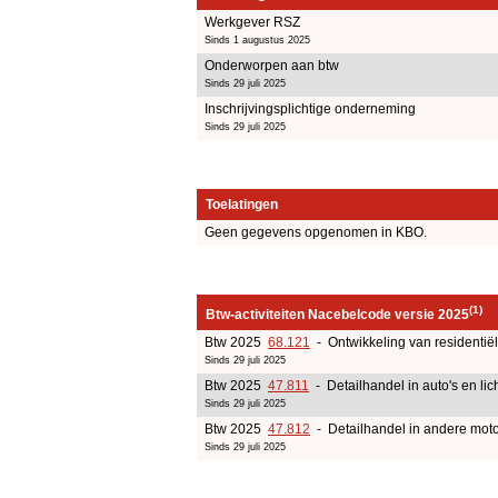
Werkgever RSZ
Sinds 1 augustus 2025
Onderworpen aan btw
Sinds 29 juli 2025
Inschrijvingsplichtige onderneming
Sinds 29 juli 2025
Toelatingen
Geen gegevens opgenomen in KBO.
(1)
Btw-activiteiten Nacebelcode versie 2025
Btw 2025
68.121
- Ontwikkeling van residentië
Sinds 29 juli 2025
Btw 2025
47.811
- Detailhandel in auto's en lic
Sinds 29 juli 2025
Btw 2025
47.812
- Detailhandel in andere motor
Sinds 29 juli 2025