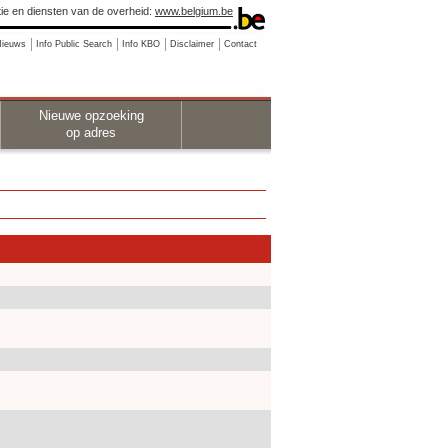
ie en diensten van de overheid:
www.belgium.be
Nieuws
Info Public Search
Info KBO
Disclaimer
Contact
Nieuwe opzoeking
op adres