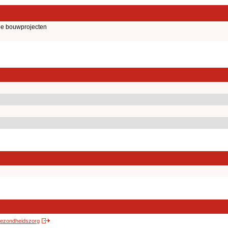
le bouwprojecten
 gezondheidszorg