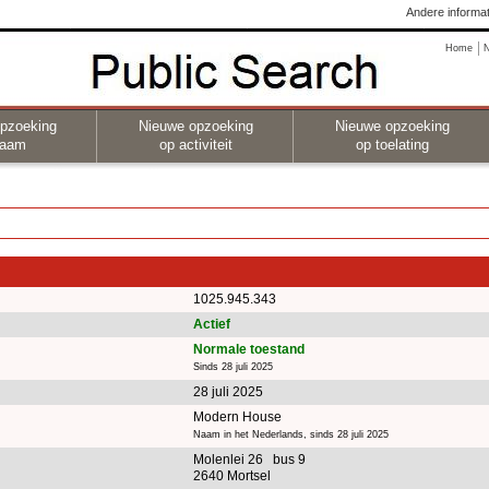
Andere informat
Home
pzoeking
Nieuwe opzoeking
Nieuwe opzoeking
naam
op activiteit
op toelating
1025.945.343
Actief
Normale toestand
Sinds 28 juli 2025
28 juli 2025
Modern House
Naam in het Nederlands, sinds 28 juli 2025
Molenlei 26 bus 9
2640 Mortsel